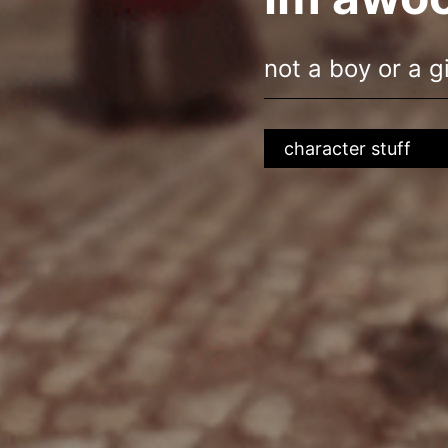
not a boy or a g
character stuff