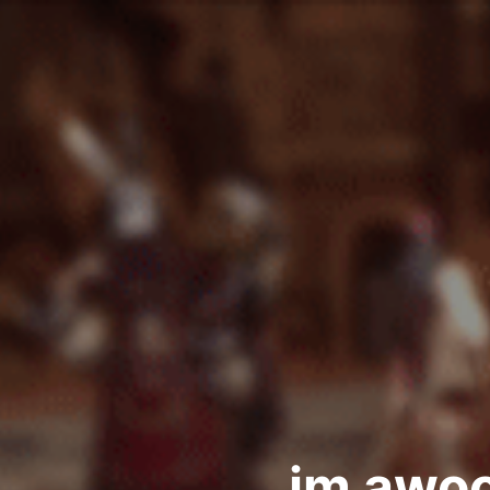
im awo