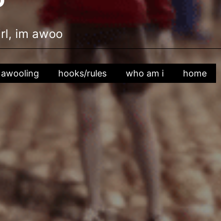
irl, im awoo
awooling
hooks/rules
who am i
home